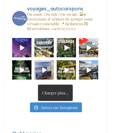
voyages_autocarspons
On roule. On vole. On voyage. 🚍✈️
Excursions & séjours de groupe pour
s’évader ensemble
📍 Bédarieux
💌
Réservations : 04 67 97 02 03
Charger plus…
Suivez sur Instagram