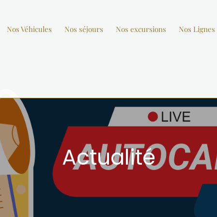
Nos Véhicules
Nos séjours
Nos excursions
Nos Lignes 
Actualité