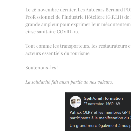
Le 26 novembre dernier, Les Autocars Bernard PON
Professionnel de l’Industrie Hôtelière (G.P.I.H) de
grande ampleur pour exprimer leur mécontentement
cirse sanitaire COVID-19.
Tout comme les transporteurs, les restaurateurs et 
acteurs essentiels du tourisme.
Soutenons-les !
La solidarité fait aussi partie de nos valeurs.