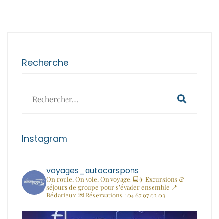
Recherche
Search
for:
Instagram
voyages_autocarspons
On roule. On vole. On voyage. 🚍✈️
Excursions &
séjours de groupe pour s’évader ensemble
📍
Bédarieux
💌 Réservations : 04 67 97 02 03