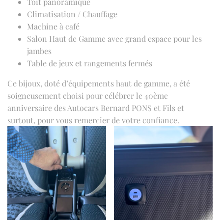
Toit panoramique
Climatisation / Chauffage
Machine à café
Salon Haut de Gamme avec grand espace pour les
jambes
Table de jeux et rangements fermés
Ce bijoux, doté d’équipements haut de gamme, a été
soigneusement choisi pour célébrer le 40ème
anniversaire des Autocars Bernard PONS et Fils et
surtout, pour vous remercier de votre confiance.