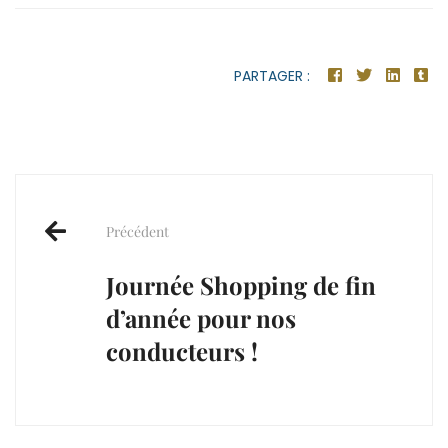
PARTAGER :
Post
navigation
Précédent
Journée Shopping de fin
d’année pour nos
conducteurs !