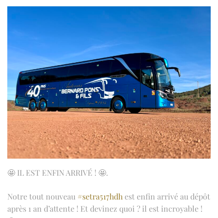
🤩 IL EST ENFIN ARRIVÉ ! 🤩.
Notre tout nouveau
#setra517hdh
est enfin arrivé au dépôt
après 1 an d’attente ! Et devinez quoi ? il est incroyable !