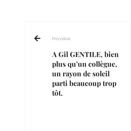
Post
navigation
Précédent
A Gil GENTILE, bien
plus qu’un collègue,
un rayon de soleil
parti beaucoup trop
tôt.