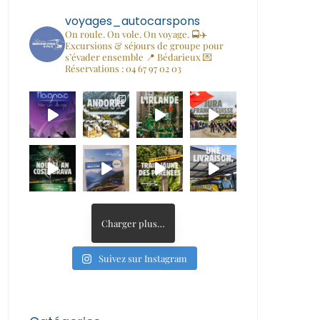
voyages_autocarspons
On roule. On vole. On voyage. 🚍✈️
Excursions & séjours de groupe pour
s’évader ensemble
📍 Bédarieux
💌
Réservations : 04 67 97 02 03
Charger plus…
Suivez sur Instagram