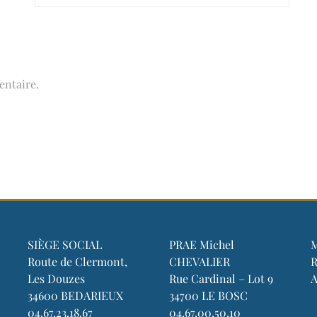
ntaire.
SIÈGE SOCIAL
PRAE Michel
M
Route de Clermont,
CHEVALIER
Les Douzes
Rue Cardinal – Lot 9
A
34600 BEDARIEUX
34700 LE BOSC
04.67.23.18.67
04.67.00.50.10