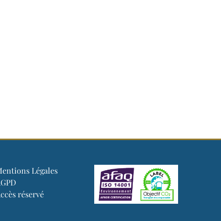
entions Légales
RGPD
ccès réservé