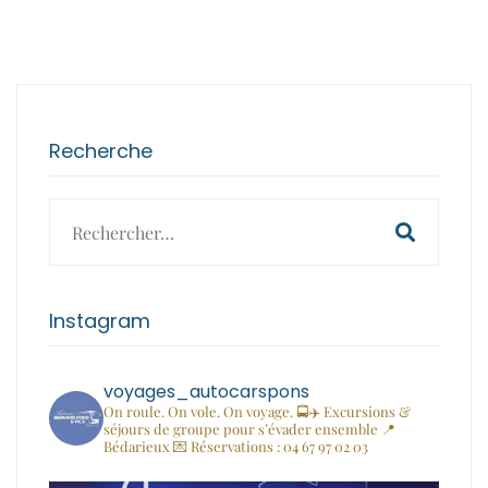
Recherche
Search
for:
Instagram
voyages_autocarspons
On roule. On vole. On voyage. 🚍✈️
Excursions &
séjours de groupe pour s’évader ensemble
📍
Bédarieux
💌 Réservations : 04 67 97 02 03