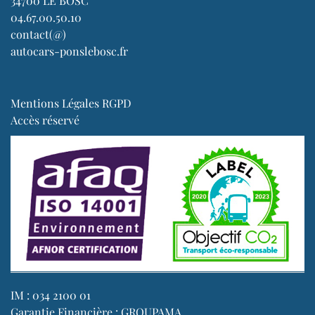
34700 LE BOSC
04.67.00.50.10
contact(@)
autocars-ponslebosc.fr
Mentions Légales RGPD
Accès réservé
IM : 034 2100 01
Garantie Financière : GROUPAMA,