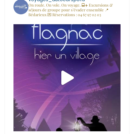
On roule. On vole. On voyage. 🚍✈️
Excursions &
séjours de groupe pour s’évader ensemble
📍
Bédarieux
💌 Réservations : 04 67 97 02 03