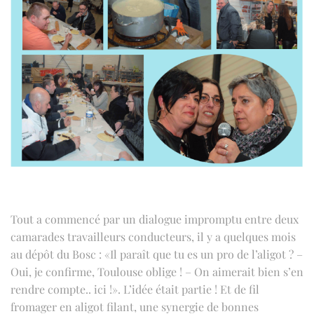
Tout a commencé par un dialogue impromptu entre deux
camarades travailleurs conducteurs, il y a quelques mois
au dépôt du Bosc : «Il paraît que tu es un pro de l’aligot ? –
Oui, je confirme, Toulouse oblige ! – On aimerait bien s’en
rendre compte.. ici !». L’idée était partie ! Et de fil
fromager en aligot filant, une synergie de bonnes