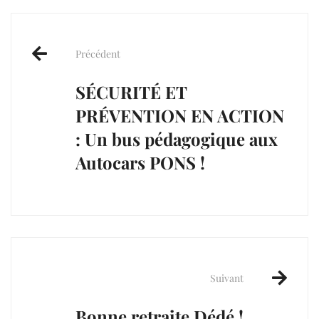
Post
navigation
Précédent
SÉCURITÉ ET
PRÉVENTION EN ACTION
: Un bus pédagogique aux
Autocars PONS !
Suivant
Bonne retraite Dédé !