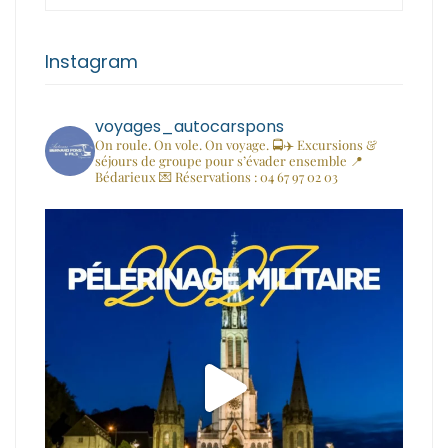
Instagram
voyages_autocarspons
On roule. On vole. On voyage. 🚍✈️
Excursions &
séjours de groupe pour s’évader ensemble
📍
Bédarieux
💌 Réservations : 04 67 97 02 03